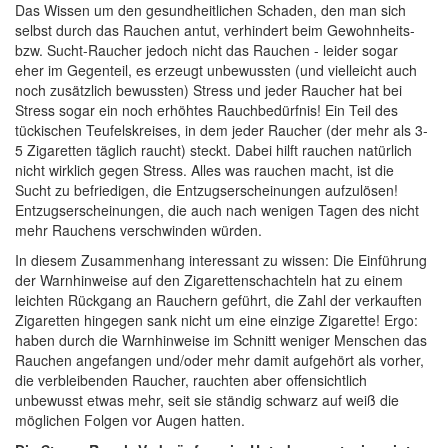
Das Wissen um den gesundheitlichen Schaden, den man sich
selbst durch das Rauchen antut, verhindert beim Gewohnheits-
bzw. Sucht-Raucher jedoch nicht das Rauchen - leider sogar
eher im Gegenteil, es erzeugt unbewussten (und vielleicht auch
noch zusätzlich bewussten) Stress und jeder Raucher hat bei
Stress sogar ein noch erhöhtes Rauchbedürfnis! Ein Teil des
tückischen Teufelskreises, in dem jeder Raucher (der mehr als 3-
5 Zigaretten täglich raucht) steckt. Dabei hilft rauchen natürlich
nicht wirklich gegen Stress. Alles was rauchen macht, ist die
Sucht zu befriedigen, die Entzugserscheinungen aufzulösen!
Entzugserscheinungen, die auch nach wenigen Tagen des nicht
mehr Rauchens verschwinden würden.
In diesem Zusammenhang interessant zu wissen: Die Einführung
der Warnhinweise auf den Zigarettenschachteln hat zu einem
leichten Rückgang an Rauchern geführt, die Zahl der verkauften
Zigaretten hingegen sank nicht um eine einzige Zigarette! Ergo:
haben durch die Warnhinweise im Schnitt weniger Menschen das
Rauchen angefangen und/oder mehr damit aufgehört als vorher,
die verbleibenden Raucher, rauchten aber offensichtlich
unbewusst etwas mehr, seit sie ständig schwarz auf weiß die
möglichen Folgen vor Augen hatten.