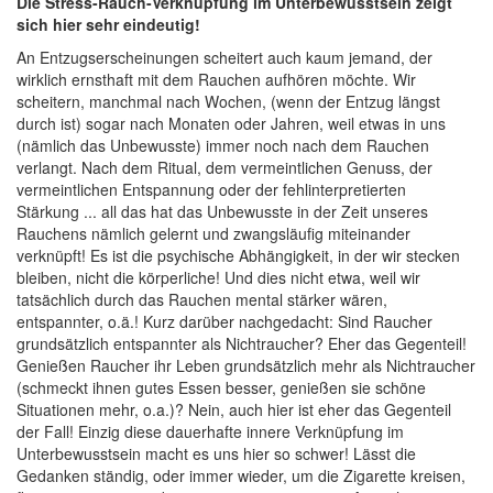
Die Stress-Rauch-Verknüpfung im Unterbewusstsein zeigt
sich hier sehr eindeutig!
An Entzugserscheinungen scheitert auch kaum jemand, der
wirklich ernsthaft mit dem Rauchen aufhören möchte. Wir
scheitern, manchmal nach Wochen, (wenn der Entzug längst
durch ist) sogar nach Monaten oder Jahren, weil etwas in uns
(nämlich das Unbewusste) immer noch nach dem Rauchen
verlangt. Nach dem Ritual, dem vermeintlichen Genuss, der
vermeintlichen Entspannung oder der fehlinterpretierten
Stärkung ... all das hat das Unbewusste in der Zeit unseres
Rauchens nämlich gelernt und zwangsläufig miteinander
verknüpft! Es ist die psychische Abhängigkeit, in der wir stecken
bleiben, nicht die körperliche! Und dies nicht etwa, weil wir
tatsächlich durch das Rauchen mental stärker wären,
entspannter, o.ä.! Kurz darüber nachgedacht: Sind Raucher
grundsätzlich entspannter als Nichtraucher? Eher das Gegenteil!
Genießen Raucher ihr Leben grundsätzlich mehr als Nichtraucher
(schmeckt ihnen gutes Essen besser, genießen sie schöne
Situationen mehr, o.a.)? Nein, auch hier ist eher das Gegenteil
der Fall! Einzig diese dauerhafte innere Verknüpfung im
Unterbewusstsein macht es uns hier so schwer! Lässt die
Gedanken ständig, oder immer wieder, um die Zigarette kreisen,