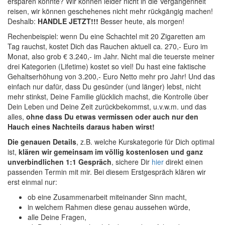
ersparen könnte? Wir können leider nicht in die Vergangenheit
reisen, wir können geschehenes nicht mehr rückgängig machen!
Deshalb:
HANDLE JETZT!!!
Besser heute, als morgen!
Rechenbeispiel: wenn Du eine Schachtel mit 20 Zigaretten am
Tag rauchst, kostet Dich das Rauchen aktuell ca. 270,- Euro im
Monat, also grob € 3.240,- im Jahr. Nicht mal die teuerste meiner
drei Kategorien (Lifetime) kostet so viel! Du hast eine faktische
Gehaltserhöhung von 3.200,- Euro Netto mehr pro Jahr! Und das
einfach nur dafür, dass Du gesünder (und länger) lebst, nicht
mehr stinkst, Deine Familie glücklich machst, die Kontrolle über
Dein Leben und Deine Zeit zurückbekommst, u.v.w.m. und das
alles,
ohne dass Du etwas vermissen oder auch nur den
Hauch eines Nachteils daraus haben wirst!
Die genauen Details
, z.B. welche Kurskategorie für Dich optimal
ist,
klären wir gemeinsam im völlig kostenlosen und ganz
unverbindlichen 1:1 Gespräch
, sichere Dir
hier
direkt einen
passenden Termin mit mir. Bei diesem Erstgespräch klären wir
erst einmal nur:
ob eine Zusammenarbeit miteinander Sinn macht,
in welchem Rahmen diese genau aussehen würde,
alle Deine Fragen,