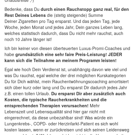
Urlaubsreise ;-)
Bedenke, dass Du
durch einen Rauchstopp ganz real, für den
Rest Deines Lebens
die (stetig steigende) Summe
Deiner Zigaretten pro Tag ersparst. Und das jeden Tag, jede
Woche, jeden Monat und jedes Jahr, Dein ganzes Leben lang,
welches statistisch dadurch, dass Du nicht mehr rauchst, auch
noch 10 Jahre länger ist!
Ich bin keiner von diesen überteuerten Luxus-Promi-Coaches und
habe
grundsätzlich eine sehr faire Preis-Leistung! JEDER
kann sich die Teilnahme an meinem Programm leisten!
Egal wie hoch Dein Verdienst ist, unabhängig davon wie viel und
was Du rauchst, egal welche der drei möglichen Kurskategorien
Du für Dich wählst, mein Rauchentwöhnungscoaching amortisiert
sich über kurz oder lang und Du ersparst Dir dadurch jedes Jahr
z.B. einen tollen Urlaub.
Du ersparst Dir aber zusätzlich auch
Kosten, die typische Raucherkrankheiten und die
entsprechenden Therapien verursachen!
Mehr
Lebenszeit und Lebensqualität sind hier gar nicht mit
eingerechnet, da diese unbezahlbar sind! Was würde ein
Lungenkrebs-, COPD- oder Herzinfarkt-Patient es sich wohl
kosten lassen, wenn er zurückreisen und sich seinen Leidensweg