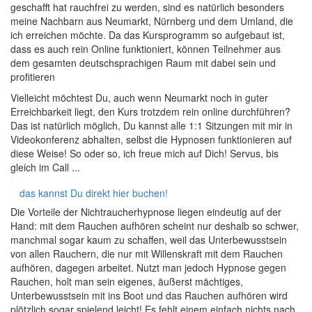
geschafft hat rauchfrei zu werden, sind es natürlich besonders
meine Nachbarn aus Neumarkt, Nürnberg und dem Umland, die
ich erreichen möchte. Da das Kursprogramm so aufgebaut ist,
dass es auch rein Online funktioniert, können Teilnehmer aus
dem gesamten deutschsprachigen Raum mit dabei sein und
profitieren
Vielleicht möchtest Du, auch wenn Neumarkt noch in guter
Erreichbarkeit liegt, den Kurs trotzdem rein online durchführen?
Das ist natürlich möglich, Du kannst alle 1:1 Sitzungen mit mir in
Videokonferenz abhalten, selbst die Hypnosen funktionieren auf
diese Weise! So oder so, ich freue mich auf Dich! Servus, bis
gleich im Call ...
das kannst Du direkt hier buchen!
Die Vorteile der Nichtraucherhypnose liegen eindeutig auf der
Hand: mit dem Rauchen aufhören scheint nur deshalb so schwer,
manchmal sogar kaum zu schaffen, weil das Unterbewusstsein
von allen Rauchern, die nur mit Willenskraft mit dem Rauchen
aufhören, dagegen arbeitet. Nutzt man jedoch Hypnose gegen
Rauchen, holt man sein eigenes, äußerst mächtiges,
Unterbewusstsein mit ins Boot und das Rauchen aufhören wird
plötzlich sogar spielend leicht! Es fehlt einem einfach nichts nach