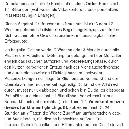
Du bekommst bei mir die Kombination eines Online-Kurses mit
1:1 Sitzungen (wahlweise als Videokonferenz oder persönliche
Präsenzsitzung in Erlangen).
Dieses Angebot für Raucher aus Neumarkt ist ein 6 oder 12
Wochen gehendes individuelles Begleitungskonzept zum freien
Nichtraucher, ohne Gewichtszunahme, mit unschlagbar hoher
Erfolgsquote.
Ich begleite Dich entweder 6 Wochen oder 3 Monate durch alle
Phasen der Raucherentwöhnung, angefangen mit der Motivation
endlich das Rauchen aufhören und Vorbereitungsphase, durch
den kurzen körperlichen Entzug nach der Nichtraucherhypnose
und durch die schwierige Rückfallphase, mit entweder
Präsenzsitzungen (ich liege für Klienten aus Neumarkt und der
Oberpfalz immer noch verkehrsgünstig, Du fährst die A3 direkt
durch, musst nur 3x abbiegen und schon bist Du da, es gibt sogar
Parkplätze und bin selbst mit öffentlichen Verkehrsmittel aus
Neumarkt noch gut erreichbar) oder
Live-1:1-Videokonferenzen
(beides funktioniert gleich gut!),
außerdem hast Du 24
Stunden an 7 Tagen die Woche Zugriff auf umfangreiche Video-
und Audioinhalte, die diverse hochwirksame (zum Teil
therapeutische) Techniken und Hilfen anbieten, um Dich jederzeit