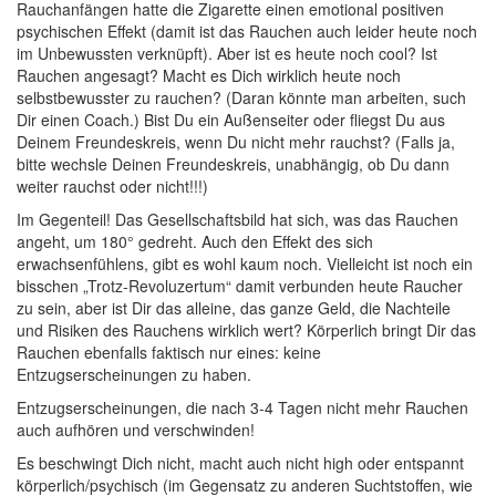
Rauchanfängen hatte die Zigarette einen emotional positiven
psychischen Effekt (damit ist das Rauchen auch leider heute noch
im Unbewussten verknüpft). Aber ist es heute noch cool? Ist
Rauchen angesagt? Macht es Dich wirklich heute noch
selbstbewusster zu rauchen? (Daran könnte man arbeiten, such
Dir einen Coach.) Bist Du ein Außenseiter oder fliegst Du aus
Deinem Freundeskreis, wenn Du nicht mehr rauchst? (Falls ja,
bitte wechsle Deinen Freundeskreis, unabhängig, ob Du dann
weiter rauchst oder nicht!!!)
Im Gegenteil! Das Gesellschaftsbild hat sich, was das Rauchen
angeht, um 180° gedreht. Auch den Effekt des sich
erwachsenfühlens, gibt es wohl kaum noch. Vielleicht ist noch ein
bisschen „Trotz-Revoluzertum“ damit verbunden heute Raucher
zu sein, aber ist Dir das alleine, das ganze Geld, die Nachteile
und Risiken des Rauchens wirklich wert? Körperlich bringt Dir das
Rauchen ebenfalls faktisch nur eines: keine
Entzugserscheinungen zu haben.
Entzugserscheinungen, die nach 3-4 Tagen nicht mehr Rauchen
auch aufhören und verschwinden!
Es beschwingt Dich nicht, macht auch nicht high oder entspannt
körperlich/psychisch (im Gegensatz zu anderen Suchtstoffen, wie