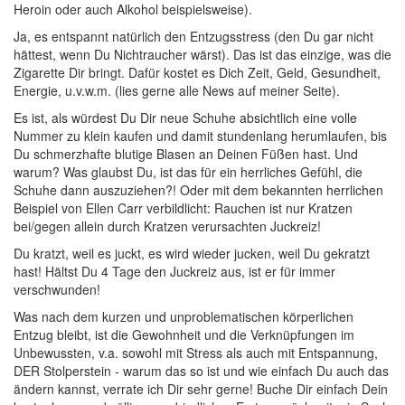
Heroin oder auch Alkohol beispielsweise).
Ja, es entspannt natürlich den Entzugsstress (den Du gar nicht
hättest, wenn Du Nichtraucher wärst). Das ist das einzige, was die
Zigarette Dir bringt. Dafür kostet es Dich Zeit, Geld, Gesundheit,
Energie, u.v.w.m. (lies gerne alle News auf meiner Seite).
Es ist, als würdest Du Dir neue Schuhe absichtlich eine volle
Nummer zu klein kaufen und damit stundenlang herumlaufen, bis
Du schmerzhafte blutige Blasen an Deinen Füßen hast. Und
warum? Was glaubst Du, ist das für ein herrliches Gefühl, die
Schuhe dann auszuziehen?! Oder mit dem bekannten herrlichen
Beispiel von Ellen Carr verbildlicht: Rauchen ist nur Kratzen
bei/gegen allein durch Kratzen verursachten Juckreiz!
Du kratzt, weil es juckt, es wird wieder jucken, weil Du gekratzt
hast! Hältst Du 4 Tage den Juckreiz aus, ist er für immer
verschwunden!
Was nach dem kurzen und unproblematischen körperlichen
Entzug bleibt, ist die Gewohnheit und die Verknüpfungen im
Unbewussten, v.a. sowohl mit Stress als auch mit Entspannung,
DER Stolperstein - warum das so ist und wie einfach Du auch das
ändern kannst, verrate ich Dir sehr gerne! Buche Dir einfach Dein